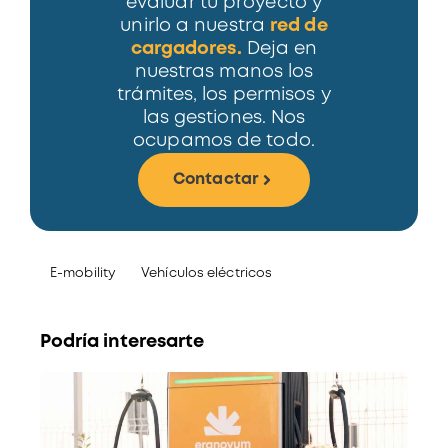
evaluar tu proyecto y
unirlo a nuestra
red de
cargadores.
Deja en
nuestras manos los
trámites, los permisos y
las gestiones. Nos
ocupamos de todo.
Contactar
E-mobility
Vehículos eléctricos
Podría interesarte