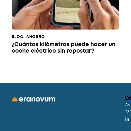
BLOG
,
AHORRO
¿Cuántos kilómetros puede hacer un
coche eléctrico sin repostar?
D
Av
28