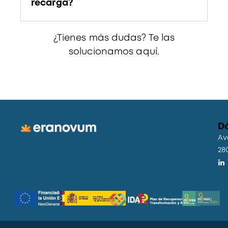
recarga?
¿Tienes más dudas? Te las
solucionamos
aquí.
D
Av
28