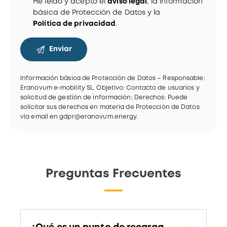
He leído y acepto el
aviso legal
, la información
básica de Protección de Datos y la
Política de privacidad
.
Información básica de Protección de Datos – Responsable:
Eranovum e-mobility SL. Objetivo: Contacto de usuarios y
solicitud de gestión de información; Derechos: Puede
solicitar sus derechos en materia de Protección de Datos
vía email en gdpr@eranovum.energy.
A
l
t
e
Preguntas Frecuentes
r
n
a
t
i