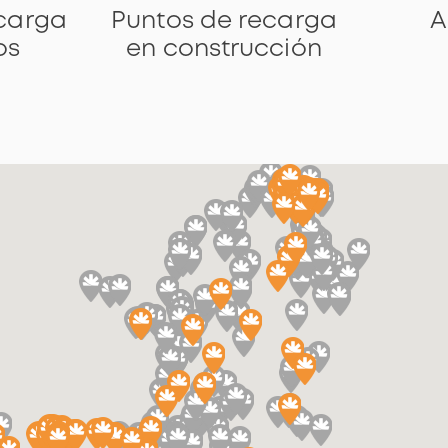
ecarga
Puntos de recarga
A
os
en construcción