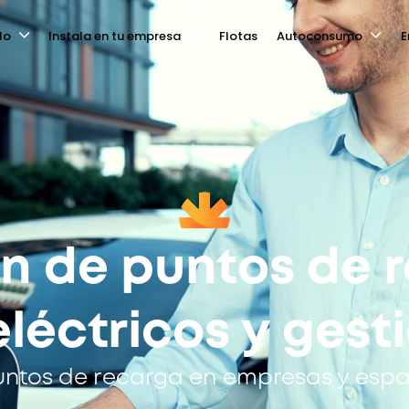
lo
Instala en tu empresa
Flotas
Autoconsumo
E
ón de puntos de 
léctricos y gest
tos de recarga en empresas y espa