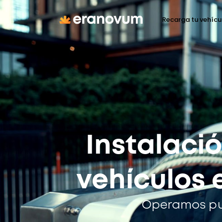
Recarga tu vehícu
Instalaci
vehículos e
Operamos pun