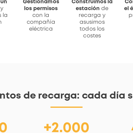
 un
Gestionamos
Construimos la
Co
y
los permisos
estación
de
el 
 la
con la
recarga y
p
n
compañía
asusimos
eléctrica
todos los
costes
ntos de recarga: cada día
00
+2.000