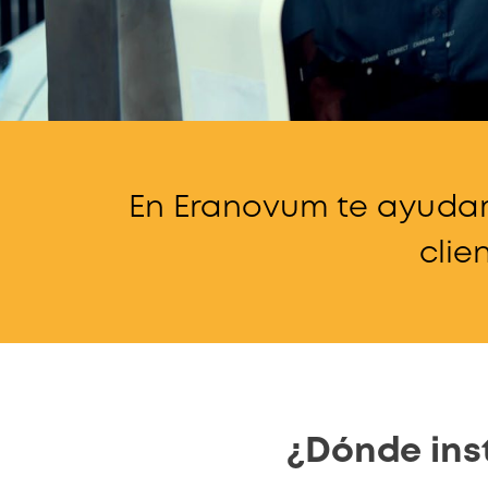
En Eranovum te ayudam
clie
¿Dónde inst