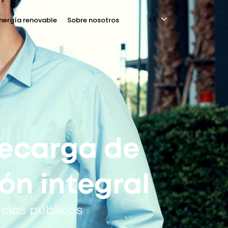
ES
nergía renovable
Sobre nosotros
recarga de
ión integral
cios públicos