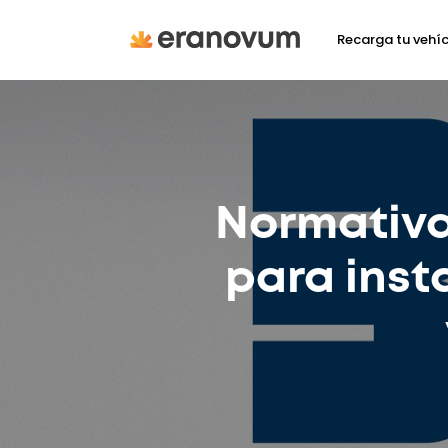
Recarga tu vehí
Normativa 
para inst