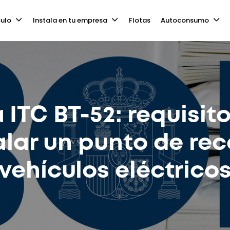
culo
Instala en tu empresa
Flotas
Autoconsumo
ITC BT-52: requisit
alar un punto de re
vehículos eléctrico