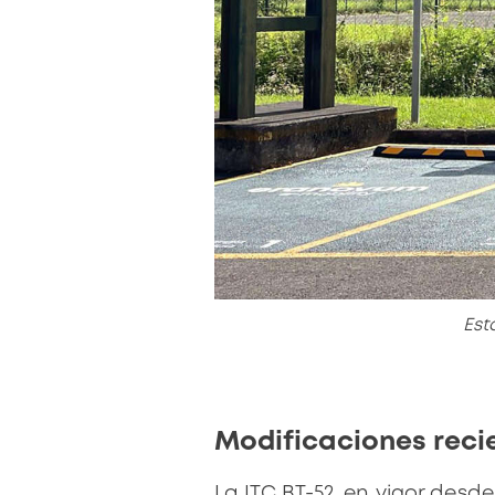
Est
Modificaciones recie
La ITC BT-52, en vigor desd