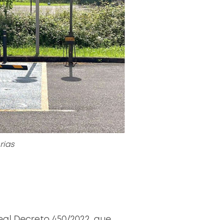
rias
eal Decreto 450/2022
, que