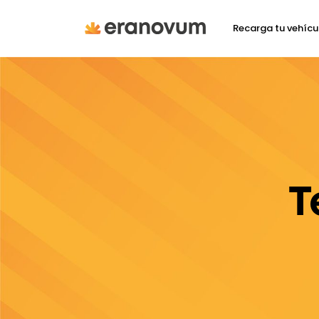
Recarga tu vehícu
T