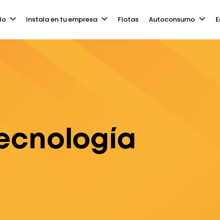
lo
Instala en tu empresa
Flotas
Autoconsumo
E
ecnología