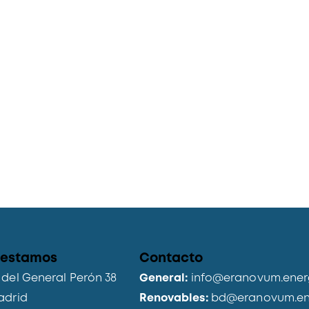
 estamos
Contacto
del General Perón 38
General:
info@eranovum.ener
adrid
Renovables:
bd@eranovum.en