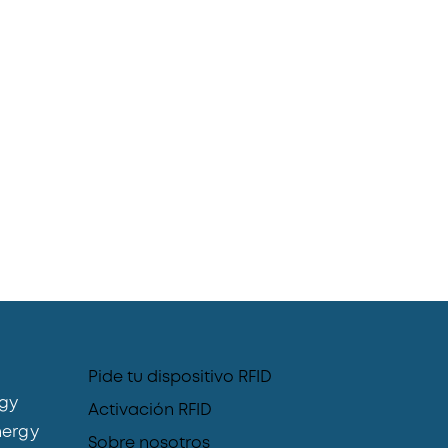
Pide tu dispositivo RFID
gy
Activación RFID
ergy
Sobre nosotros