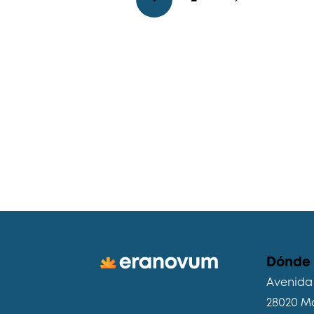
Dónde
Avenida 
28020 M