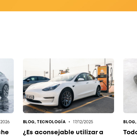
/2026
17/12/2025
BLOG
,
TECNOLOGÍA
BLOG
che
¿Es aconsejable utilizar a
Todo