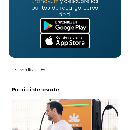
Eranovum
y descubre los
puntos de recarga cerca
de ti.
E-mobility
Ev
Podría interesarte