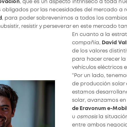
ovación
, que es un aspecto intrínseco a toda nu
obligados por las necesidades del mercado a re
d
, para poder sobrevenirnos a todos los cambio
bsistir, resistir y perseverar en este mercado tan
En cuanto a la estrat
compañía,
David Val
de los valores distin
para hacer crecer la
vehículos eléctricos 
“Por un lado, tenemo
de producción solar 
estamos desarrolland
solar, avanzamos en 
de Eravonum e-Mobil
u
osmosis
la situaci
entre ambos negocio