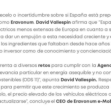
 recelo o incertidumbre sobre si España está pre
como
Eravonum
.
David Vallespín
afirma que “Espa
éctricos menos extensas de Europa en cuanto a su
a dar un empujón a esta necesidad creciente y 
 los ingredientes que faltaban desde hace años
ito inversor como de conocimiento y concienciación
renta a diversos
retos
para cumplir con la
Agend
evancia particular en energía asequible y no con
tenibles (ODS 11)”, apunta
David Vallespín.
Respec
s para permitir que este crecimiento se produzca
, el precio elevado de los vehículos eléctricos o 
ctualizarse”, concluye
el
CEO de Eravonum e-Mobi