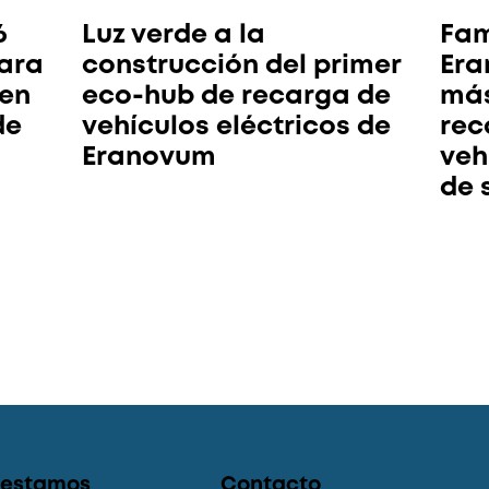
6
Luz verde a la
Fam
ara
construcción del primer
Era
 en
eco-hub de recarga de
más
de
vehículos eléctricos de
rec
Eranovum
veh
de 
 estamos
Contacto