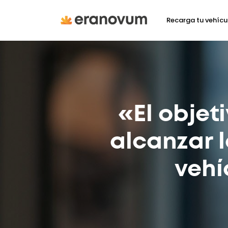
Recarga tu vehícu
«El objet
alcanzar 
vehí