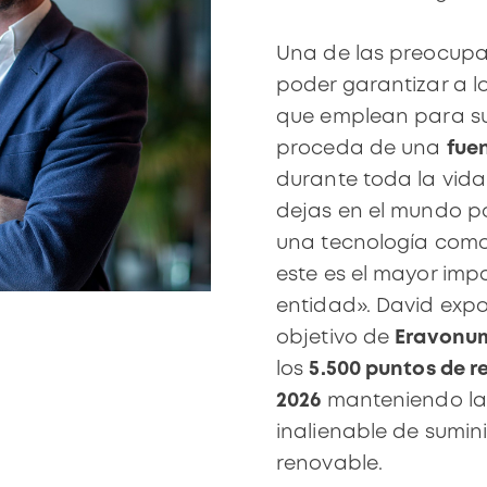
Una de las preocupa
poder garantizar a l
que emplean para sus
proceda de una
fue
durante toda la vida
dejas en el mundo p
una tecnología como 
este es el mayor imp
entidad». David expo
objetivo de
Eravonum
los
5.500 puntos de r
2026
manteniendo la 
inalienable de sumini
renovable.