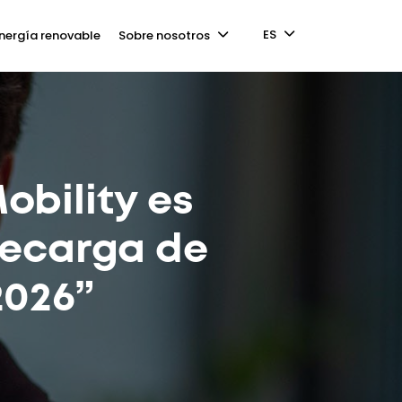
ES
nergía renovable
Sobre nosotros
obility es
recarga de
2026”