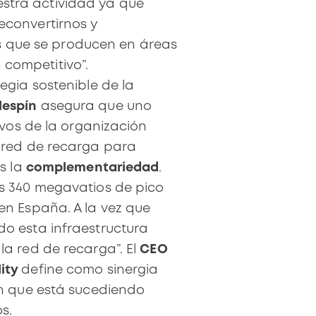
estra actividad ya que
convertirnos y
s que se producen en áreas
 competitivo”.
egia sostenible de la
lespín
asegura que uno
tivos de la organización
 red de recarga para
es la
complementariedad
.
s 340 megavatios de pico
en España. A la vez que
o esta infraestructura
la red de recarga”. El
CEO
ity
define como sinergia
ón que está sucediendo
s.