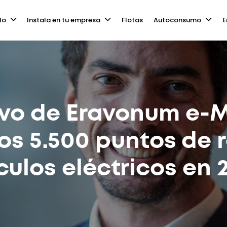
lo
Instala en tu empresa
Flotas
Autoconsumo
E
ivo de Eravonum e-M
los 5.500 puntos de 
culos eléctricos en 