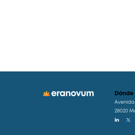
Dónde
Avenida 
28020 M