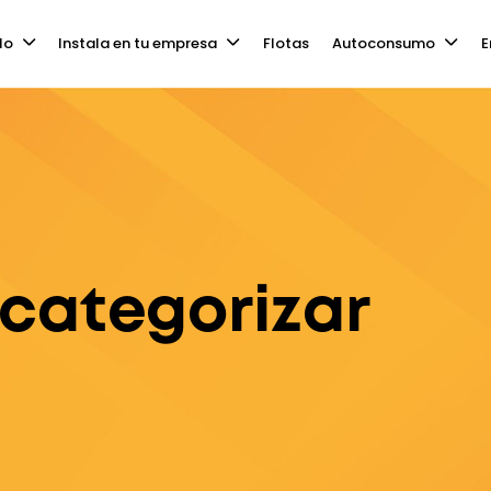
lo
Instala en tu empresa
Flotas
Autoconsumo
E
 categorizar