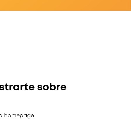
strarte sobre
ra
homepage
.