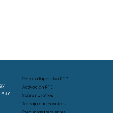
Pide tu dispositivo RFID
gy
Activación RFID
ergy
Sobre nosotros
Trabaja con nosotros
Preguntas frecuentes