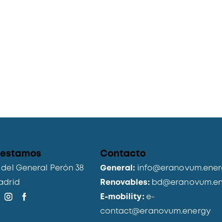
 estamos
Contacto
del General Perón 38
General:
info@eranovum.ener
adrid
Renovables:
bd@eranovum.en
E-mobility:
e-
contact@eranovum.energy