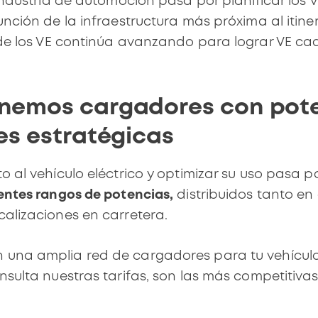
 industria de automoción pasa por
planificar los 
nción de la infraestructura más próxima al itine
 de los VE continúa avanzando para lograr VE c
nemos cargadores con pote
es estratégicas
 al vehículo eléctrico
y optimizar su uso pasa p
entes rangos de potencias,
distribuidos tanto en
alizaciones en carretera.
n una amplia
red de cargadores
para tu vehícul
onsulta
nuestras tarifas
, son las más competitiva