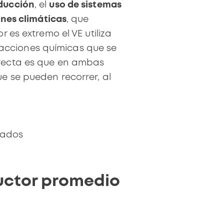
nducción
, el
uso de sistemas
nes climáticas
, que
or es extremo
el VE utiliza
acciones químicas que se
irecta es que en ambas
e se pueden recorrer, al
gados
uctor promedio