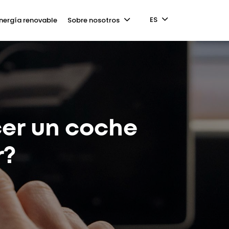
ES
nergía renovable
Sobre nosotros
er un coche
r?