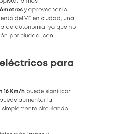
opista, lo más
ilómetros
y aprovechar la
nto del VE en ciudad,
una
da de autonomía, ya que no
ión por ciudad: con
eléctricos para
en 16 Km/h
puede significar
e puede aumentar la
r, simplemente
circulando