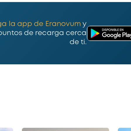
ga la app de Eranovum
y
puntos de recarga cerca
de ti.