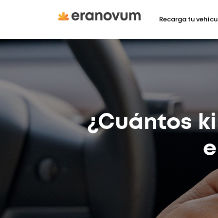
Recarga tu vehícu
¿Cuántos k
e