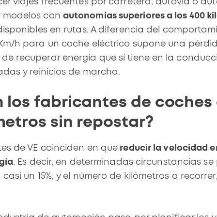
cer
viajes frecuentes por carretera
, autovía o aut
r modelos con
autonomías superiores a los 400 k
disponibles en rutas. A diferencia del
comportamie
0Km/h para un coche eléctrico supone una pérdi
e recuperar energía que sí tiene en la conducc
adas y reinicios de marcha.
 los fabricantes de coches 
metros sin repostar?
tes de VE coinciden en que
reducir la velocidad 
rgía
. Es decir, en determinadas circunstancias s
casi un 15%, y el número de kilómetros a recorre