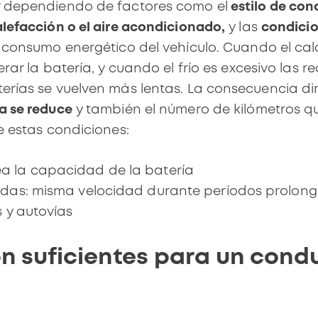
r dependiendo de factores como el
estilo de co
lefacción o el aire acondicionado,
y las
condicio
l consumo energético del vehículo.
Cuando el
cal
erar la batería, y cuando el
frío es excesivo
las re
erías se vuelven más lentas. La consecuencia d
a se reduce
y también el
número de kilómetros
qu
e estas condiciones:
 la capacidad de la batería
idas: misma velocidad durante períodos prolon
 y autovías
n suficientes para un cond