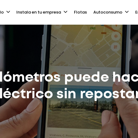
lo
Instala en tu empresa
Flotas
Autoconsumo
E
ilómetros puede hac
léctrico sin reposta