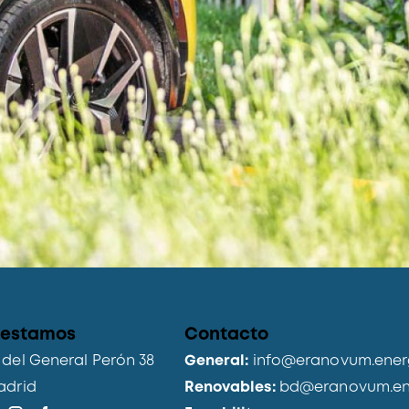
 estamos
Contacto
del General Perón 38
General:
info@eranovum.ener
adrid
Renovables:
bd@eranovum.en