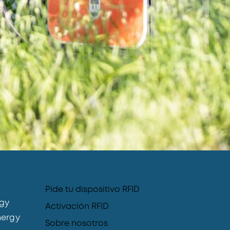
Pide tu dispositivo RFID
gy
Activación RFID
ergy
Sobre nosotros