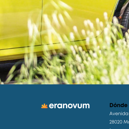
Dónde
Avenida 
28020 M