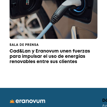
SALA DE PRENSA
Cad&Lan y Eranovum unen fuerzas
para impulsar el uso de energías
renovables entre sus clientes
D
Av