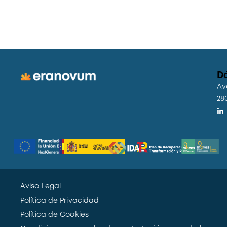
D
Av
28
Aviso Legal
Política de Privacidad
Política de Cookies