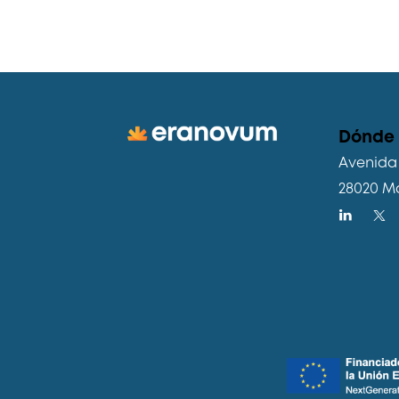
Dónde
Avenida 
28020 M