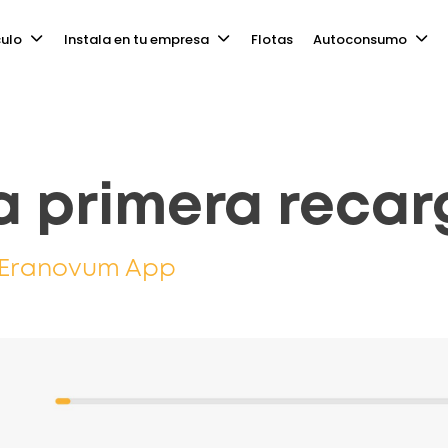
culo
Instala en tu empresa
Flotas
Autoconsumo
a primera reca
Eranovum App