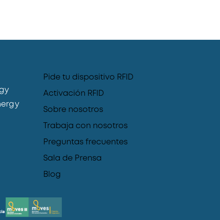
Pide tu dispositivo RFID
gy
Activación RFID
ergy
Sobre nosotros
Trabaja con nosotros
Preguntas frecuentes
Sala de Prensa
Blog