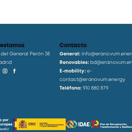
 estamos
Contacto
del General Perón 38
General:
info@eranovum.ener
adrid
Renovables:
bd@eranovum.en
E-mobility:
e-
contact@eranovum.energy
Teléfono:
910 880 879