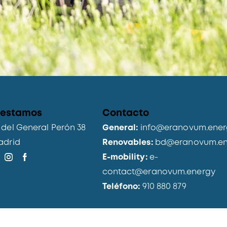
 estamos
Contacto
del General Perón 38
General:
info@eranovum.ener
adrid
Renovables:
bd@eranovum.en
E-mobility:
e-
contact@eranovum.energy
Teléfono:
910 880 879