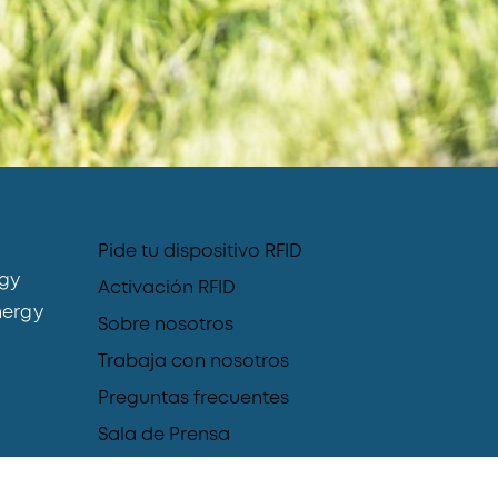
Pide tu dispositivo RFID
gy
Activación RFID
ergy
Sobre nosotros
Trabaja con nosotros
Preguntas frecuentes
Sala de Prensa
Blog