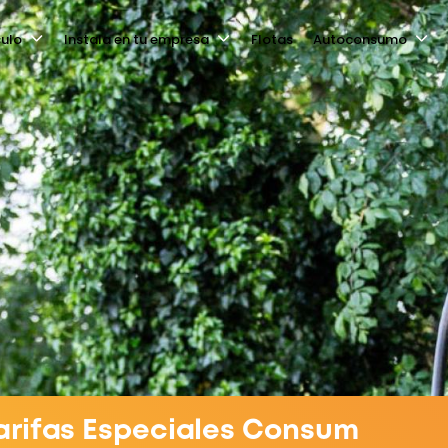
culo
Instala en tu empresa
Flotas
Autoconsumo
arifas Especiales Consum