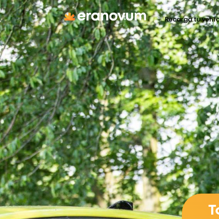
Recarga tu vehí
T