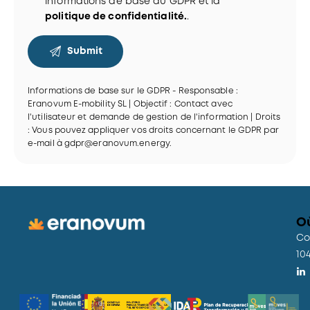
informations de base du GDPR et la
politique de confidentialité.
.
Informations de base sur le GDPR - Responsable :
Eranovum E-mobility SL | Objectif : Contact avec
l'utilisateur et demande de gestion de l'information | Droits
: Vous pouvez appliquer vos droits concernant le GDPR par
e-mail à gdpr@eranovum.energy.
A
l
t
e
O
r
Co
n
10
a
t
i
v