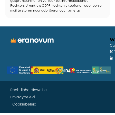
gesprekspartner en verzoek tot informatiebeheer ·
Rechten: U kunt uw GDPR-rechten uitoefenen door een e-
mail te sturen naar gdpr@eranovum.energy
A
l
t
e
Wa
r
Co
n
10
a
t
i
v
e
:
Rechtliche Hinweise
Privacybeleid
Cookiebeleid