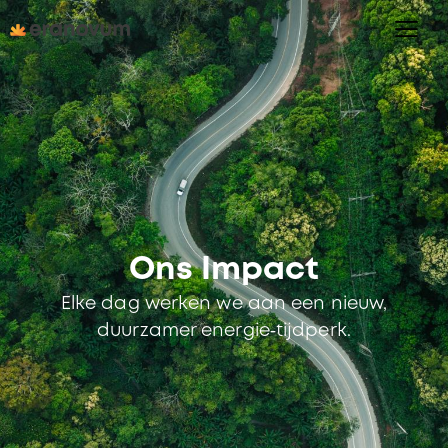
Ons Impact
Elke dag werken we aan een nieuw,
duurzamer energie‑tijdperk.