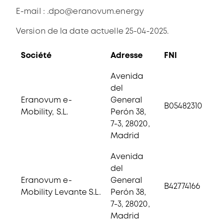
E-mail : .
dpo@eranovum.energy
Version de la date actuelle 25-04-2025.
Société
Adresse
FNI
Avenida
del
Eranovum e-
General
B05482310
Mobility, S.L.
Perón 38,
7-3, 28020,
Madrid
Avenida
del
Eranovum e-
General
B42774166
Mobility Levante S.L.
Perón 38,
7-3, 28020,
Madrid