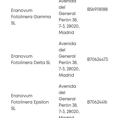
Avenida
del
B569118188
Eranovum
General
Fotolinera Gamma
Perón 38,
SL
7-3, 28020,
Madrid
Avenida
del
Eranovum
General
B70624473
Fotolinera Delta SL
Perón 38,
7-3, 28020,
Madrid
Avenida
del
Eranovum
General
Fotolinera Epsilon
B70624416
Perón 38,
SL
7-3, 28020,