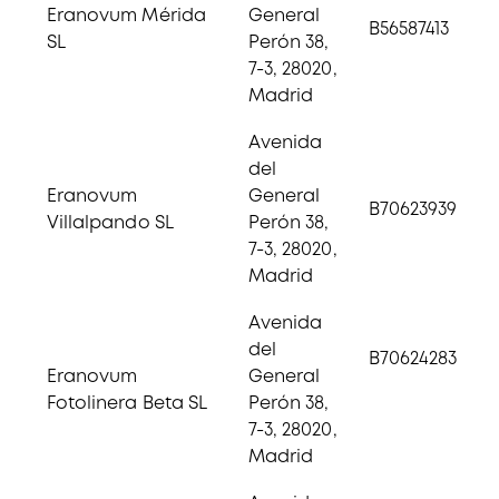
Eranovum Mérida
General
B56587413
SL
Perón 38,
7-3, 28020,
Madrid
Avenida
del
Eranovum
General
B70623939
Villalpando SL
Perón 38,
7-3, 28020,
Madrid
Avenida
del
B70624283
Eranovum
General
Fotolinera Beta SL
Perón 38,
7-3, 28020,
Madrid