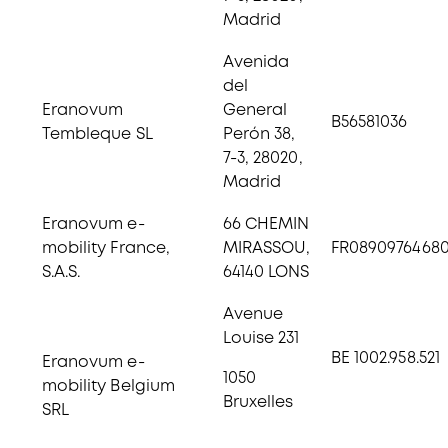
Madrid
Avenida
del
Eranovum
General
B56581036
Tembleque SL
Perón 38,
7-3, 28020,
Madrid
Eranovum e-
66 CHEMIN
mobility France,
MIRASSOU,
FR0890976468
S.A.S.
64140 LONS
Avenue
Louise 231
BE 1002.958.521
Eranovum e-
1050
mobility Belgium
Bruxelles
SRL