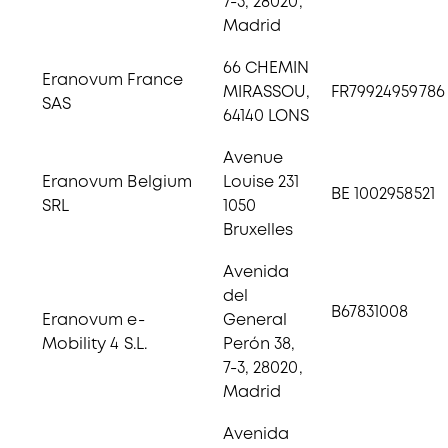
7-3, 28020,
Madrid
66 CHEMIN
Eranovum France
MIRASSOU,
FR79924959786
SAS
64140 LONS
Avenue
Eranovum Belgium
Louise 231
BE 1002958521
SRL
1050
Bruxelles
Avenida
del
B67831008
Eranovum e-
General
Mobility 4 S.L.
Perón 38,
7-3, 28020,
Madrid
Avenida