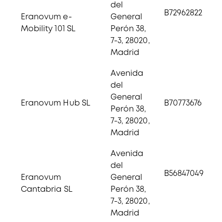
del
B72962822
Eranovum e-
General
Mobility 101 SL
Perón 38,
7-3, 28020,
Madrid
Avenida
del
General
Eranovum Hub SL
B70773676
Perón 38,
7-3, 28020,
Madrid
Avenida
del
B56847049
Eranovum
General
Cantabria SL
Perón 38,
7-3, 28020,
Madrid