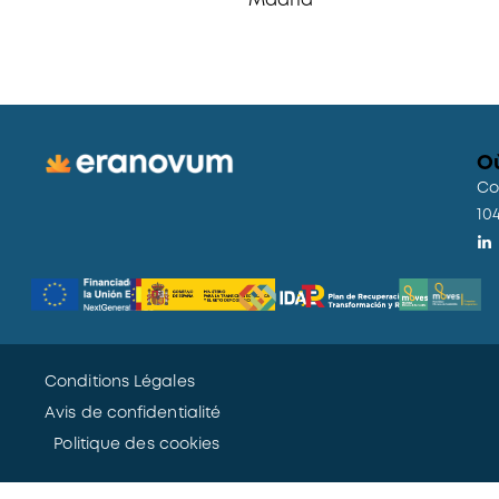
Madrid
O
Co
10
Conditions Légales
Avis de confidentialité
Politique des cookies