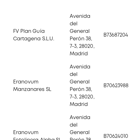
Avenida
del
FV Plan Guía
General
B73687204
Cartagena S.L.U.
Perón 38,
7-3, 28020,
Madrid
Avenida
del
Eranovum
General
B70623988
Manzanares SL
Perón 38,
7-3, 28020,
Madrid
Avenida
del
Eranovum
General
B70624010