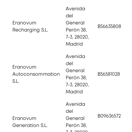
Avenida
del
Eranovum
General
B56635808
Recharging S.L.
Perón 38,
7-3, 28020,
Madrid
Avenida
del
Eranovum
General
Autoconsommation
B56581028
Perón 38,
S.L.
7-3, 28020,
Madrid
Avenida
del
B09636572
Eranovum
General
Generation S.L.
Perón 38,