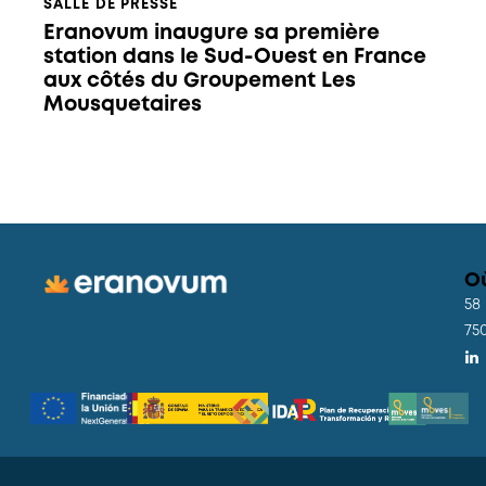
SALLE DE PRESSE
Eranovum inaugure sa première
station dans le Sud-Ouest en France
aux côtés du Groupement Les
Mousquetaires
O
58
75