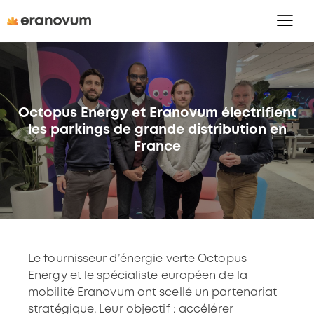
Octopus Energy et Eranovum électrifient
les parkings de grande distribution en
France
Le fournisseur d’énergie verte
Octopus
Energy
et le spécialiste européen de la
mobilité
Eranovum
ont scellé un partenariat
stratégique. Leur objectif : accélérer