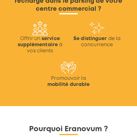
recharge dans le parking de votre
centre commercial ?
Offrir un
service
Se distinguer
de la
supplémentaire
à
concurrence
vos clients
Promouvoir la
mobilité durable
Pourquoi Eranovum ?