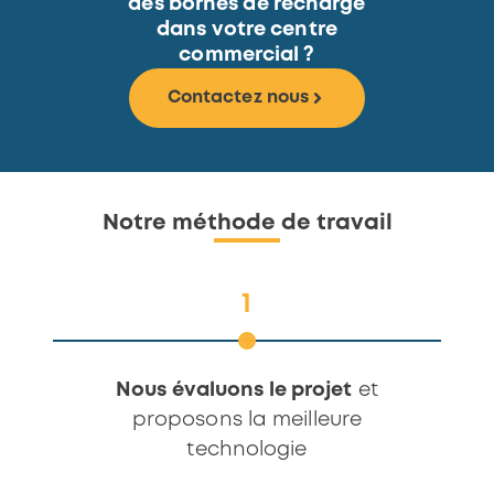
des bornes de recharge
dans votre centre
commercial ?
Contactez nous
Notre méthode de travail
2
Nous signons un accord
et
N
réalisons l'investissement
av