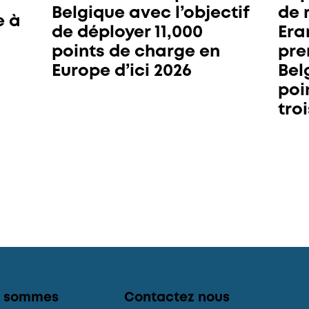
Belgique avec l’objectif
de 
e à
de déployer 11,000
Era
points de charge en
pre
Europe d’ici 2026
Bel
poi
tro
s sommes
Contactez nous