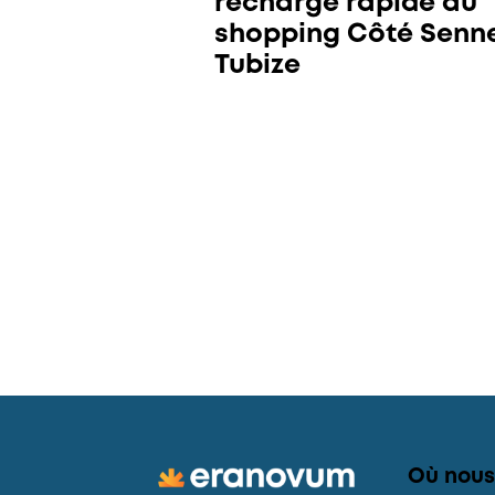
recharge rapide au
shopping Côté Senn
Tubize
Où nou