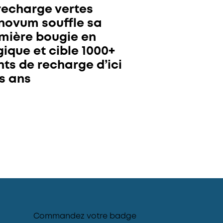
recharge vertes
novum souffle sa
mière bougie en
gique et cible 1000+
nts de recharge d’ici
is ans
Commandez votre badge