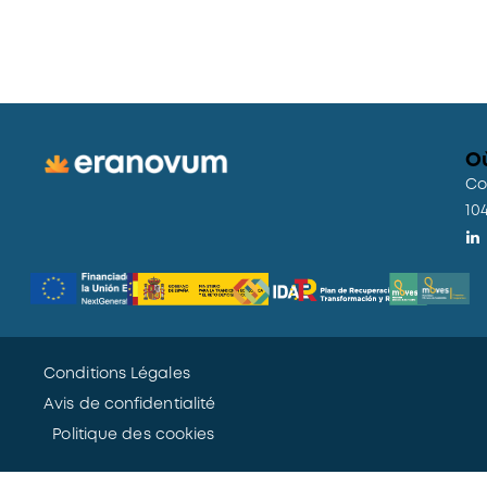
O
Co
10
Conditions Légales
Avis de confidentialité
Politique des cookies