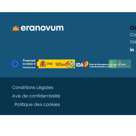
O
Co
10
Conditions Légales
Avis de confidentialité
Politique des cookies