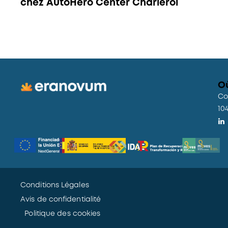
chez AutoHero Center Charleroi
O
Co
10
Conditions Légales
Avis de confidentialité
Politique des cookies