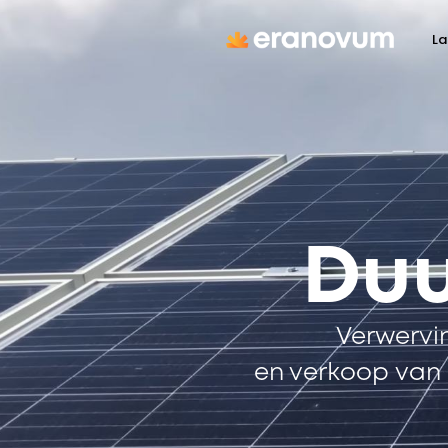
La
Duu
Verwervin
en verkoop van e