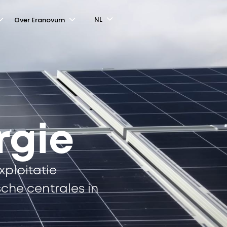
NL
Over Eranovum
rgie
xploitatie
sche centrales in