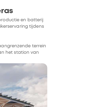
eras
roductie en batterij
kerservaring tijdens
 aangrenzende terrein
an het station van