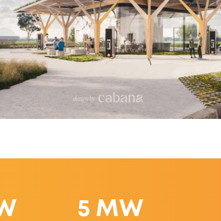
MW
5 MW