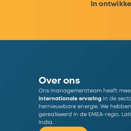
In ontwikke
Over ons
Ons managementteam heeft mee
internationale ervaring
in de sect
hernieuwbare energie. We hebben
gerealiseerd in de EMEA-regio, Lat
India.