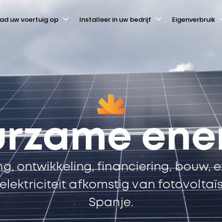
ad uw voertuig op
Installeer in uw bedrijf
Eigenverbruik
rzame ene
g, ontwikkeling, financiering, bouw, e
lektriciteit afkomstig van fotovoltaï
Spanje.