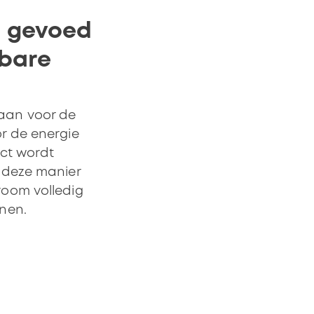
n gevoed
wbare
aan voor de
r de energie
ect wordt
p deze manier
room volledig
nen.