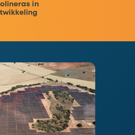
olineras in
twikkeling