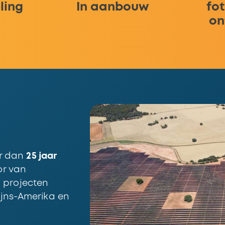
ling
In aanbouw
fot
on
r dan
25 jaar
or van
 projecten
ijns-Amerika en