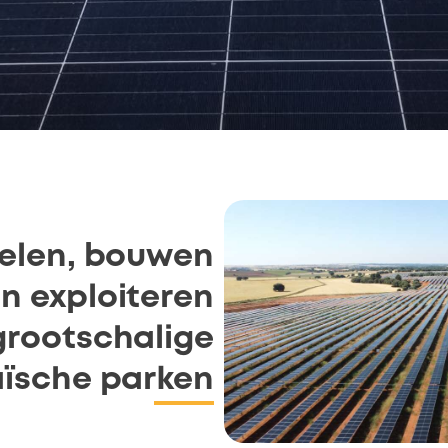
kelen, bouwen
n exploiteren
grootschalige
aïsche parken